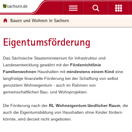
P
P
H
W
F
o
o
a
e
o
r
r
u
i
o
Bauen und Wohnen in Sachsen
t
t
p
t
t
a
a
t
e
e
l
l
i
r
r
Eigentumsförderung
Hauptinhalt
ü
n
n
e
-
b
a
h
I
B
e
v
a
n
e
Das Sächsische Staatsministerium für Infrastruktur und
r
i
l
f
r
Landesentwicklung gewährt mit der
Förderrichtlinie
g
g
t
o
e
Familienwohnen
Haushalten mit
mindestens einem Kind
eine
r
a
r
i
langfristige finanzielle Förderung bei der Schaffung von selbst
e
t
m
c
genutztem Wohneigentum - auch im Rahmen von
i
i
a
h
gemeinschaftlichen Bau- und Wohnprojekten.
f
o
t
e
n
i
Die Förderung nach der
RL Wohneigentum ländlicher Raum
, die
n
o
auch die Eigentumsbildung von Haushalten ohne Kinder fördern
d
n
könnte, wird derzeit nicht angeboten.
e
N