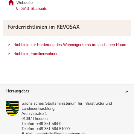
Webseite:
SAB Startseite
Förderrichtlinien im REVOSAX
Richtlinie zur Förderung des Wohneigentums im ländlichen Raum
Richtlinie Familienwohnen
Footer-
Herausgeber
Bereich
Sächsisches Staatsministerium für Infrastruktur und
Landesentwicklung
Archivstraße 1
01097
Dresden
Telefon:
+49 351 564-0
Telefax:
+49 351 564-51099
E-Mail:
poststelle@smil.sachsen.de