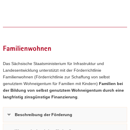
a
v
i
g
a
t
i
Familienwohnen
o
n
Das Sächsische Staatsministerium für Infrastruktur und
Landesentwicklung unterstützt mit der Förderrichtlinie
Familienwohnen (Förderrichtlinie zur Schaffung von selbst
genutztem Wohneigentum für Familien mit Kindern)
Familien bei
der Bildung von selbst genutztem Wohneigentum durch eine
langfristig zinsgünstige Finanzierung
.
Beschreibung der Förderung