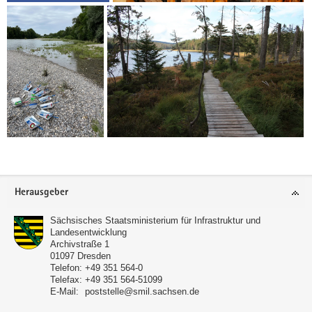
Footer-
Herausgeber
Bereich
Sächsisches Staatsministerium für Infrastruktur und
Landesentwicklung
Archivstraße 1
01097
Dresden
Telefon:
+49 351 564-0
Telefax:
+49 351 564-51099
E-Mail:
poststelle@smil.sachsen.de
(© Zero Emissions/Daniell Bohnhof)
Michael Walther von Zero Emissions in