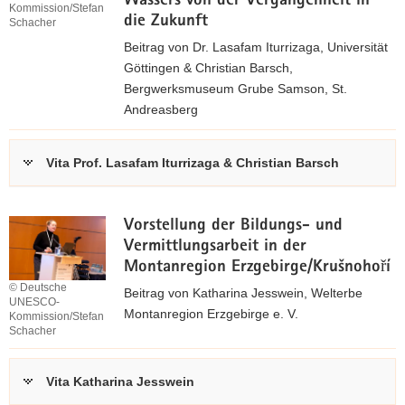
Wassers von der Vergangenheit in
Kommission/Stefan
g
7
die Zukunft
Schacher
(
Beitrag von Dr. Lasafam Iturrizaga, Universität
*
M
Göttingen & Christian Barsch,
.
B
Bergwerksmuseum Grube Samson, St.
p
)
Andreasberg
d
z
f
u
,
Vita Prof. Lasafam Iturrizaga & Christian Barsch
m
B
0
e
,
Vorstellung der Bildungs- und
i
1
Vermittlungsarbeit in der
t
8
Montanregion Erzgebirge/Krušnohoří
r
© Deutsche
Beitrag von Katharina Jesswein, Welterbe
UNESCO-
a
M
Montanregion Erzgebirge e. V.
Kommission/Stefan
g
B
Schacher
(
)
z
*
u
Vita Katharina Jesswein
.
m