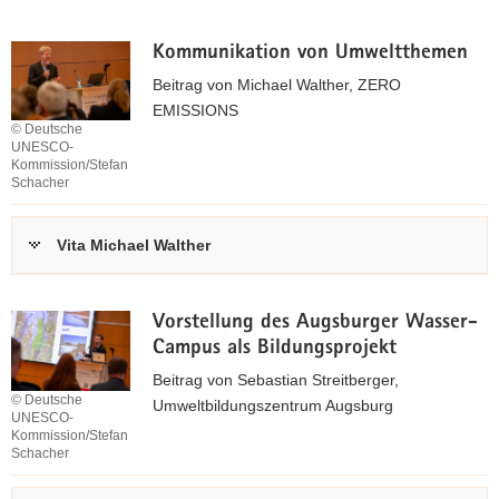
a
v
Kommunikation von Umweltthemen
i
Beitrag von Michael Walther, ZERO
g
EMISSIONS
a
© Deutsche
UNESCO-
t
Kommission/Stefan
i
Schacher
o
z
n
u
Vita Michael Walther
m
B
e
Vorstellung des Augsburger Wasser-
i
Campus als Bildungsprojekt
t
Beitrag von Sebastian Streitberger,
r
© Deutsche
Umweltbildungszentrum Augsburg
UNESCO-
a
Kommission/Stefan
g
Schacher
(
z
*