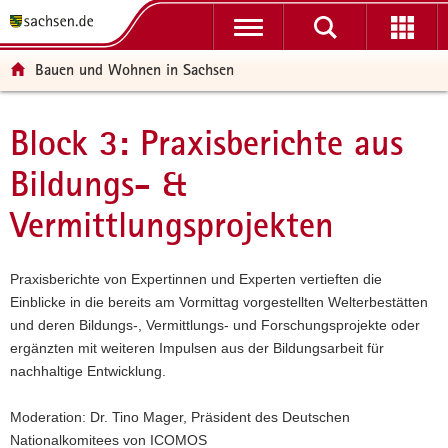
P
P
H
F
o
o
a
o
r
r
u
o
Bauen und Wohnen in Sachsen
t
t
p
t
a
a
t
e
l
l
i
r
Block 3: Praxisberichte aus
Hauptinhalt
ü
n
n
-
Bildungs- &
b
a
h
B
e
v
a
e
Vermittlungsprojekten
r
i
l
r
g
g
t
e
r
a
i
Praxisberichte von Expertinnen und Experten vertieften die
e
t
c
Einblicke in die bereits am Vormittag vorgestellten Welterbestätten
i
i
h
und deren Bildungs-, Vermittlungs- und Forschungsprojekte oder
f
o
ergänzten mit weiteren Impulsen aus der Bildungsarbeit für
e
n
nachhaltige Entwicklung.
n
d
Moderation: Dr. Tino Mager, Präsident des Deutschen
e
Nationalkomitees von ICOMOS
N