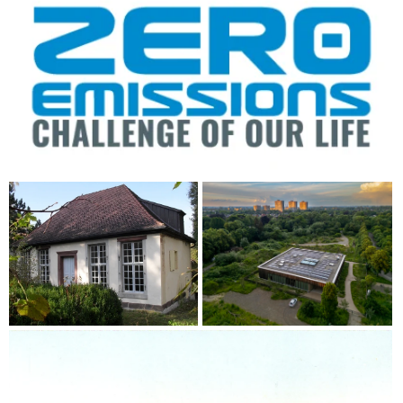
0
,
1
0
M
B
)