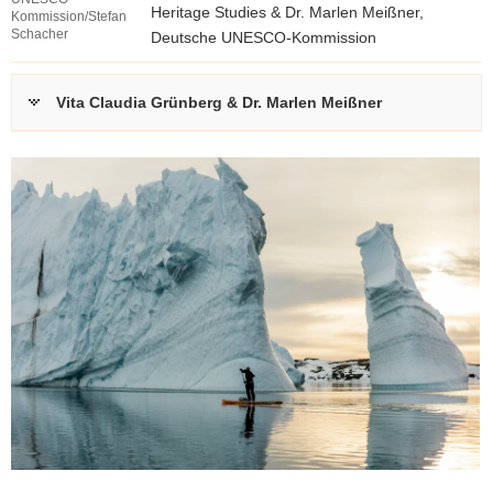
a
7
Heritage Studies & Dr. Marlen Meißner,
Kommission/Stefan
g
Schacher
Deutsche UNESCO-Kommission
(
K
z
*
B
u
.
Vita Claudia Grünberg & Dr. Marlen Meißner
)
m
p
B
d
e
f
i
,
t
r
9
a
8
g
,
(
2
*
4
.
p
K
d
B
f
)
,