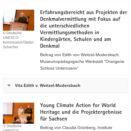
p
B
d
e
Erfahrungsbereicht aus Projekten der
f
i
Denkmalvermittlung mit Fokus auf
,
t
die unterschiedlichen
r
Vermittlungsmethoden in
© Deutsche
0
UNESCO-
a
Kindergärten, Schulen und am
,
Kommission/Stefan
g
Denkmal
Schacher
1
(
Beitrag von Edith von Weitzel-Mudersbach,
8
*
Museumspädagogische Werkstatt "Orangerie
.
Schloss Unternzenn"
M
p
B
z
d
)
u
f
Vita Edith v. Weitzel-Mudersbach
m
,
B
e
9
Young Climate Action for World
i
8
Heritage und die Projektergebnisse
t
,
für Sachsen
r
7
© Deutsche
Beitrag von Claudia Grünberg, Institute
UNESCO-