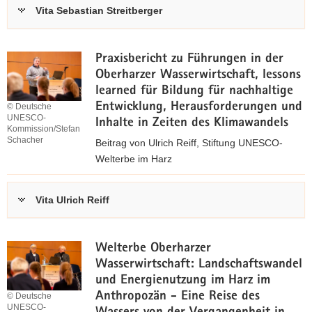
u
Vita Sebastian Streitberger
.
m
p
B
d
e
Praxisbericht zu Führungen in der
f
i
Oberharzer Wasserwirtschaft, lessons
,
t
learned für Bildung für nachhaltige
r
Entwicklung, Herausforderungen und
© Deutsche
9
UNESCO-
a
Inhalte in Zeiten des Klimawandels
7
Kommission/Stefan
g
Schacher
Beitrag von Ulrich Reiff, Stiftung UNESCO-
,
(
Welterbe im Harz
7
*
4
z
.
u
p
Vita Ulrich Reiff
K
m
d
B
B
f
)
e
,
Welterbe Oberharzer
i
Wasserwirtschaft: Landschaftswandel
t
0
und Energienutzung im Harz im
r
,
Anthropozän - Eine Reise des
© Deutsche
UNESCO-
a
1