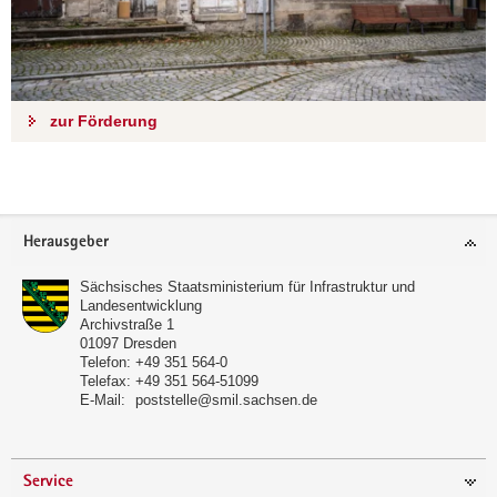
zur Förderung
Weitere
Information
Footer-
Herausgeber
Bereich
Sächsisches Staatsministerium für Infrastruktur und
Landesentwicklung
Archivstraße 1
01097
Dresden
Telefon:
+49 351 564-0
Telefax:
+49 351 564-51099
E-Mail:
poststelle@smil.sachsen.de
Service