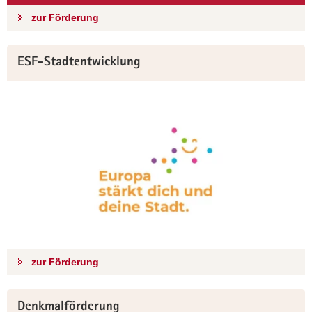
a
zur Förderung
v
i
ESF-Stadtentwicklung
g
a
t
i
o
n
zur Förderung
Denkmalförderung