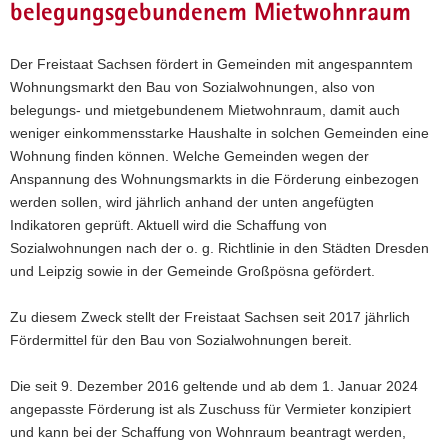
belegungsgebundenem Mietwohnraum
a
v
Der Freistaat Sachsen fördert in Gemeinden mit angespanntem
i
Wohnungsmarkt den Bau von Sozialwohnungen, also von
g
belegungs- und mietgebundenem Mietwohnraum, damit auch
a
weniger einkommensstarke Haushalte in solchen Gemeinden eine
t
Wohnung finden können. Welche Gemeinden wegen der
i
Anspannung des Wohnungsmarkts in die Förderung einbezogen
o
werden sollen, wird jährlich anhand der unten angefügten
n
Indikatoren geprüft. Aktuell wird die Schaffung von
Sozialwohnungen nach der o. g. Richtlinie in den Städten Dresden
und Leipzig sowie in der Gemeinde Großpösna gefördert.
Zu diesem Zweck stellt der Freistaat Sachsen seit 2017 jährlich
Fördermittel für den Bau von Sozialwohnungen bereit.
Die seit 9. Dezember 2016 geltende und ab dem 1. Januar 2024
angepasste Förderung ist als Zuschuss für Vermieter konzipiert
und kann bei der Schaffung von Wohnraum beantragt werden,