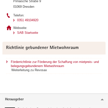
Pirnaische Straße 9
01069 Dresden
Telefon:
0351 49104920
Webseite:
SAB Startseite
Richtlinie gebundener Mietwohnraum
Förderrichtlinie zur Förderung der Schaffung von mietpreis- und
belegungsgebundenem Mietwohnraum
Weiterleitung zu Revosax
Footer-
Herausgeber
Bereich