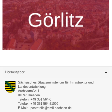
Footer-
Herausgeber
Bereich
Sächsisches Staatsministerium für Infrastruktur und
Landesentwicklung
Archivstraße 1
01097
Dresden
Telefon:
+49 351 564-0
Telefax:
+49 351 564-51099
E-Mail:
poststelle@smil.sachsen.de