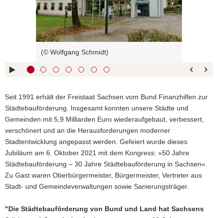
zur
a
Steuerung
v
des
i
Sliders:
g
Pfeiltaste
Vorwärts
(© Wolfgang Schmidt)
a
rechts :
blättern
t
Pfeiltaste
Zurück
i
links :
blättern
o
Pfeiltaste
Bildunterschrift
Seit 1991 erhält der Freistaat Sachsen vom Bund Finanzhilfen zur
n
oben :
anzeigen
Städtebauförderung. Insgesamt konnten unsere Städte und
Pfeiltaste
Bildunterschrift
Gemeinden mit 5,9 Milliarden Euro wiederaufgebaut, verbessert,
unten :
verbergen
verschönert und an die Herausforderungen moderner
Eingabetaste
Vollbildmodus
Stadtentwicklung angepasst werden. Gefeiert wurde dieses
:
öffnen
Jubiläum am 6. Oktober 2021 mit dem Kongress: »50 Jahre
Leertaste :
Bilderschau
Städtebauförderung – 30 Jahre Städtebauförderung in Sachsen«.
abspielen
Zu Gast waren Oberbürgermeister, Bürgermeister, Vertreter aus
Stadt- und Gemeindeverwaltungen sowie Sanierungsträger.
"Die Städtebauförderung von Bund und Land hat Sachsens