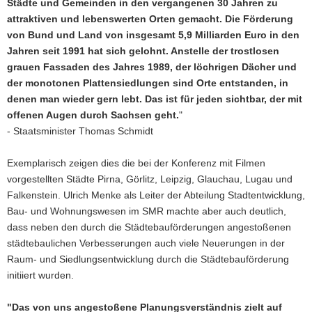
Städte und Gemeinden in den vergangenen 30 Jahren zu
attraktiven und lebenswerten Orten gemacht. Die Förderung
von Bund und Land von insgesamt 5,9 Milliarden Euro in den
Jahren seit 1991 hat sich gelohnt. Anstelle der trostlosen
grauen Fassaden des Jahres 1989, der löchrigen Dächer und
der monotonen Plattensiedlungen sind Orte entstanden, in
denen man wieder gern lebt. Das ist für jeden sichtbar, der mit
offenen Augen durch Sachsen geht.
"
- Staatsminister Thomas Schmidt
Exemplarisch zeigen dies die bei der Konferenz mit Filmen
vorgestellten Städte Pirna, Görlitz, Leipzig, Glauchau, Lugau und
Falkenstein. Ulrich Menke als Leiter der Abteilung Stadtentwicklung,
Bau- und Wohnungswesen im SMR machte aber auch deutlich,
dass neben den durch die Städtebauförderungen angestoßenen
städtebaulichen Verbesserungen auch viele Neuerungen in der
Raum- und Siedlungsentwicklung durch die Städtebauförderung
initiiert wurden.
"Das von uns angestoßene Planungsverständnis zielt auf