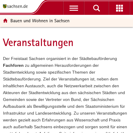
P
P
H
W
F
o
o
a
e
o
r
r
u
i
o
Bauen und Wohnen in Sachsen
t
t
p
t
t
a
a
t
e
e
l
l
i
r
r
Veranstaltungen
Hauptinhalt
ü
n
n
e
-
b
a
h
I
B
e
v
a
n
e
Der Freistaat Sachsen organisiert in der Städtebauförderung
r
i
l
f
r
Fachforen
zu allgemeinen Herausforderungen der
g
g
t
o
e
Stadtentwicklung sowie spezifischen Themen der
r
a
r
i
Städtebauförderung. Ziel der Veranstaltungen ist, neben dem
e
t
m
c
inhaltlichen Austausch, auch die Netzwerkarbeit zwischen den
i
i
a
h
Akteuren der Stadtentwicklung aus den sächsischen Städten und
f
o
t
Gemeinden sowie der Vertreter von Bund, der Sächsischen
e
n
i
Aufbaubank als Bewilligungsstelle und dem Staatsministerium für
n
o
Infrastruktur und Landesentwicklung. Zu unseren Veranstaltungen
d
n
werden gezielt auch Erfahrungen aus Wissenschaft und Praxis
e
auch außerhalb Sachsens einbezogen und sorgen somit für einen
N