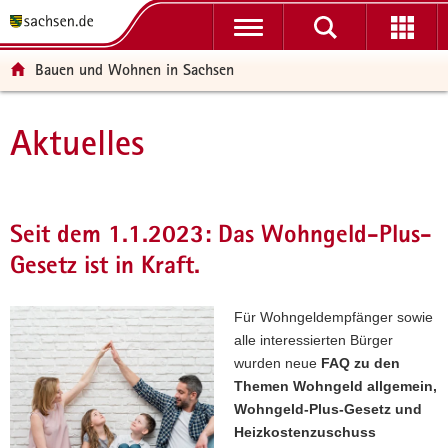
P
P
H
W
F
o
o
a
e
o
r
r
u
i
o
Bauen und Wohnen in Sachsen
t
t
p
t
t
a
a
t
e
e
l
l
i
r
r
Aktuelles
Hauptinhalt
ü
n
n
e
-
b
a
h
I
B
e
v
a
n
e
r
i
l
f
r
Seit dem 1.1.2023: Das Wohngeld-Plus-
g
g
t
o
e
Gesetz ist in Kraft.
r
a
r
i
e
t
m
c
i
i
a
h
Für Wohngeldempfänger sowie
f
o
t
alle interessierten Bürger
e
n
i
wurden neue
FAQ zu den
n
o
Themen Wohngeld allgemein,
d
n
Wohngeld-Plus-Gesetz und
e
Heizkostenzuschuss
N