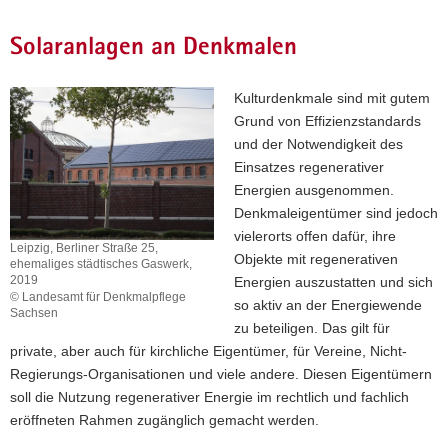
Solaranlagen an Denkmalen
Kulturdenkmale sind mit gutem
Grund von Effizienzstandards
und der Notwendigkeit des
Einsatzes regenerativer
Energien ausgenommen.
Denkmaleigentümer sind jedoch
vielerorts offen dafür, ihre
Leipzig, Berliner Straße 25,
Objekte mit regenerativen
ehemaliges städtisches Gaswerk,
2019
Energien auszustatten und sich
© Landesamt für Denkmalpflege
so aktiv an der Energiewende
Sachsen
zu beteiligen. Das gilt für
Leipzig,
Berliner
private, aber auch für kirchliche Eigentümer, für Vereine, Nicht-
Straße
Regierungs-Organisationen und viele andere. Diesen Eigentümern
25,
soll die Nutzung regenerativer Energie im rechtlich und fachlich
ehemaliges
eröffneten Rahmen zugänglich gemacht werden.
städtisches
Gaswerk,