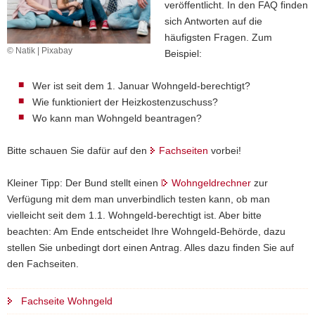
veröffentlicht. In den FAQ finden
a
sich Antworten auf die
v
häufigsten Fragen. Zum
i
© Natik | Pixabay
Beispiel:
g
a
Wer ist seit dem 1. Januar Wohngeld-berechtigt?
t
Wie funktioniert der Heizkostenzuschuss?
i
Wo kann man Wohngeld beantragen?
o
n
Bitte schauen Sie dafür auf den
Fachseiten
vorbei!
Kleiner Tipp: Der Bund stellt einen
Wohngeldrechner
zur
Verfügung mit dem man unverbindlich testen kann, ob man
vielleicht seit dem 1.1. Wohngeld-berechtigt ist. Aber bitte
beachten: Am Ende entscheidet Ihre Wohngeld-Behörde, dazu
stellen Sie unbedingt dort einen Antrag. Alles dazu finden Sie auf
den Fachseiten.
Fachseite Wohngeld